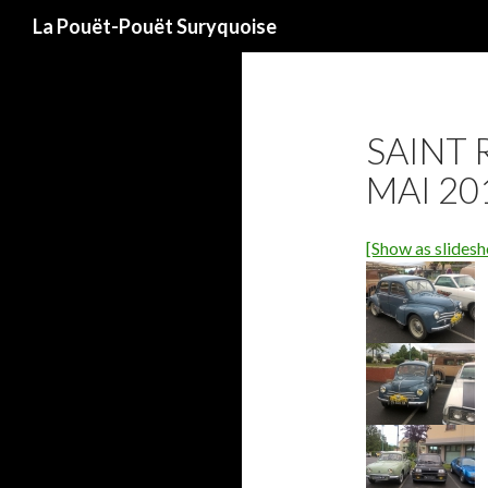
Recherche
La Pouët-Pouët Suryquoise
SAINT 
MAI 20
[Show as slides