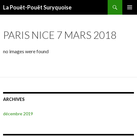
Recherche
La Pouët-Pouët Suryquoise
ALLER
MENU
AU
PRINCI
CONTENU
PARIS NICE 7 MARS 2018
PRINCIPAL
no images were found
ARCHIVES
décembre 2019